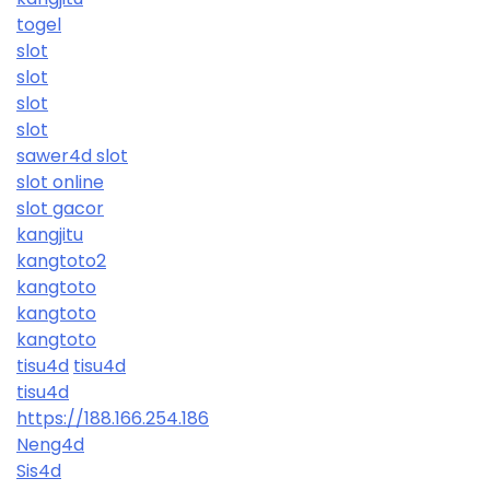
togel
slot
slot
slot
slot
sawer4d slot
slot online
slot gacor
kangjitu
kangtoto2
kangtoto
kangtoto
kangtoto
tisu4d
tisu4d
tisu4d
https://188.166.254.186
Neng4d
Sis4d