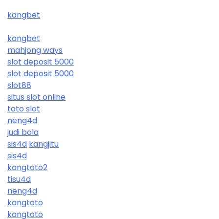
kangbet
kangbet
mahjong ways
slot deposit 5000
slot deposit 5000
slot88
situs slot online
toto slot
neng4d
judi bola
sis4d
kangjitu
sis4d
kangtoto2
tisu4d
neng4d
kangtoto
kangtoto