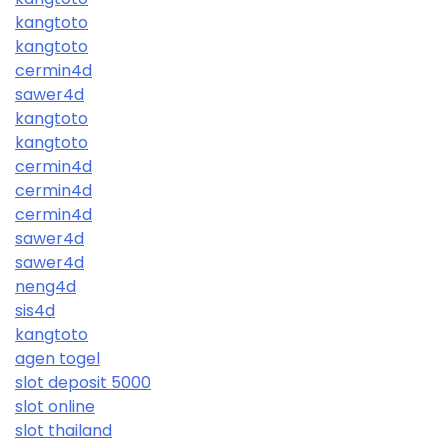
kangtoto
kangtoto
cermin4d
sawer4d
kangtoto
kangtoto
cermin4d
cermin4d
cermin4d
sawer4d
sawer4d
neng4d
sis4d
kangtoto
agen togel
slot deposit 5000
slot online
slot thailand