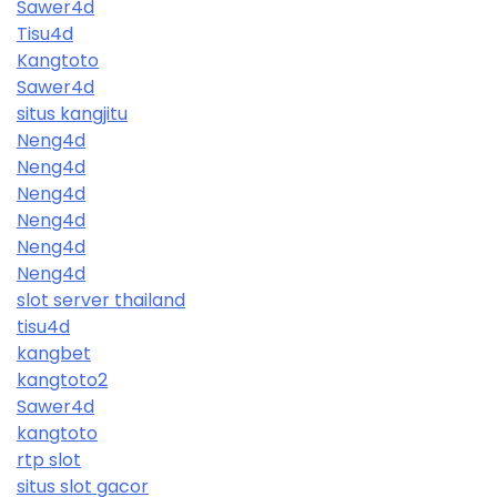
Sawer4d
Tisu4d
Kangtoto
Sawer4d
situs kangjitu
Neng4d
Neng4d
Neng4d
Neng4d
Neng4d
Neng4d
slot server thailand
tisu4d
kangbet
kangtoto2
Sawer4d
kangtoto
rtp slot
situs slot gacor