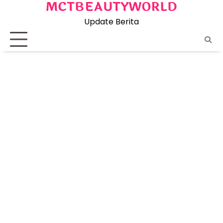
MCTBEAUTYWORLD
Skip
to
Update Berita
content
SLOT
Slot Jepang yang Bikin Happy
Kayak Lihat Sakura Mekar
Bryan Wilson
January 23, 2026