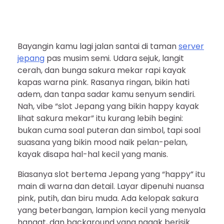
Bayangin kamu lagi jalan santai di taman
server
jepang
pas musim semi. Udara sejuk, langit
cerah, dan bunga sakura mekar rapi kayak
kapas warna pink. Rasanya ringan, bikin hati
adem, dan tanpa sadar kamu senyum sendiri.
Nah, vibe “slot Jepang yang bikin happy kayak
lihat sakura mekar” itu kurang lebih begini:
bukan cuma soal puteran dan simbol, tapi soal
suasana yang bikin mood naik pelan-pelan,
kayak disapa hal-hal kecil yang manis.
Biasanya slot bertema Jepang yang “happy” itu
main di warna dan detail. Layar dipenuhi nuansa
pink, putih, dan biru muda. Ada kelopak sakura
yang beterbangan, lampion kecil yang menyala
hangat, dan background yang nggak berisik