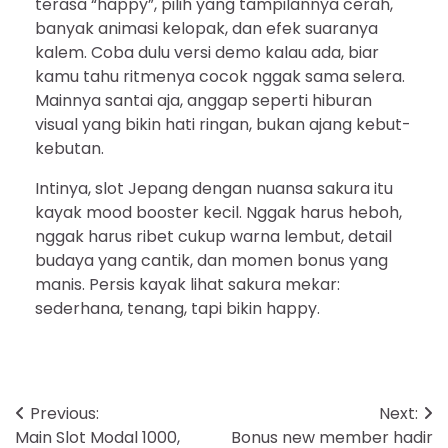
terasa “happy”, pilih yang tampilannya cerah,
banyak animasi kelopak, dan efek suaranya
kalem. Coba dulu versi demo kalau ada, biar
kamu tahu ritmenya cocok nggak sama selera.
Mainnya santai aja, anggap seperti hiburan
visual yang bikin hati ringan, bukan ajang kebut-
kebutan.
Intinya, slot Jepang dengan nuansa sakura itu
kayak mood booster kecil. Nggak harus heboh,
nggak harus ribet cukup warna lembut, detail
budaya yang cantik, dan momen bonus yang
manis. Persis kayak lihat sakura mekar:
sederhana, tenang, tapi bikin happy.
Post
Previous:
Next:
Main Slot Modal 1000,
Bonus new member hadir