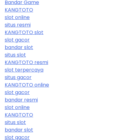
Bandar Game
KANGTOTO
slot online
situs resmi
KANGTOTO slot
slot gacor
bandar slot
situs slot
KANGTOTO resmi
slot terpercaya
situs gacor
KANGTOTO online
slot gacor
bandar resmi
slot online
KANGTOTO
situs slot
bandar slot
slot gacor