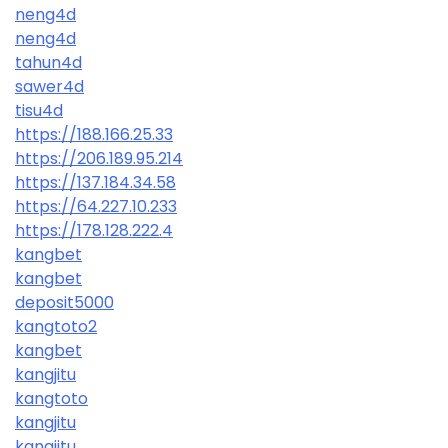
neng4d
neng4d
tahun4d
sawer4d
tisu4d
https://188.166.25.33
https://206.189.95.214
https://137.184.34.58
https://64.227.10.233
https://178.128.222.4
kangbet
kangbet
deposit5000
kangtoto2
kangbet
kangjitu
kangtoto
kangjitu
kangjitu