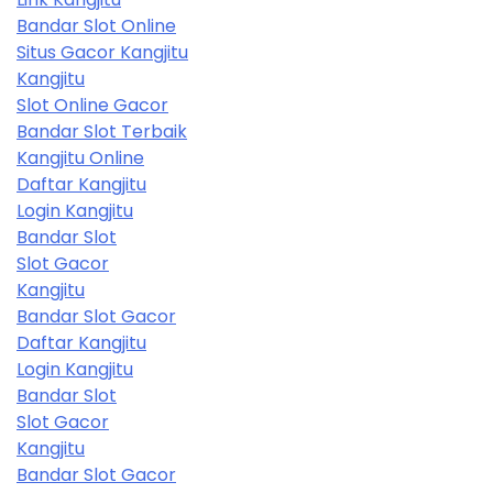
Bandar Slot Online
Situs Gacor Kangjitu
Kangjitu
Slot Online Gacor
Bandar Slot Terbaik
Kangjitu Online
Daftar Kangjitu
Login Kangjitu
Bandar Slot
Slot Gacor
Kangjitu
Bandar Slot Gacor
Daftar Kangjitu
Login Kangjitu
Bandar Slot
Slot Gacor
Kangjitu
Bandar Slot Gacor