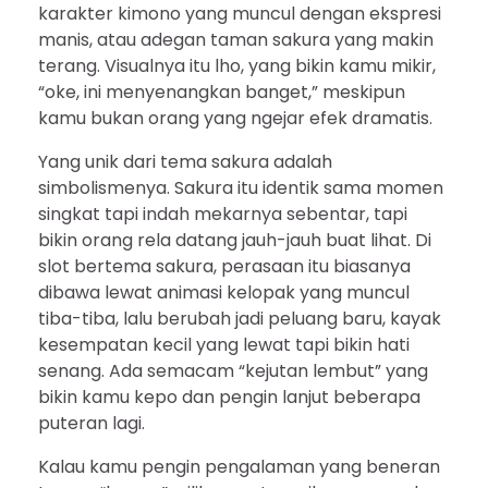
karakter kimono yang muncul dengan ekspresi
manis, atau adegan taman sakura yang makin
terang. Visualnya itu lho, yang bikin kamu mikir,
“oke, ini menyenangkan banget,” meskipun
kamu bukan orang yang ngejar efek dramatis.
Yang unik dari tema sakura adalah
simbolismenya. Sakura itu identik sama momen
singkat tapi indah mekarnya sebentar, tapi
bikin orang rela datang jauh-jauh buat lihat. Di
slot bertema sakura, perasaan itu biasanya
dibawa lewat animasi kelopak yang muncul
tiba-tiba, lalu berubah jadi peluang baru, kayak
kesempatan kecil yang lewat tapi bikin hati
senang. Ada semacam “kejutan lembut” yang
bikin kamu kepo dan pengin lanjut beberapa
puteran lagi.
Kalau kamu pengin pengalaman yang beneran