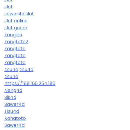
slot
sawer4d slot
slot online
slot gacor
kangjitu
kangtoto2
kangtoto
kangtoto
kangtoto
tisu4d
tisu4d
tisu4d
https://188.166.254.186
Neng4d
Sis4d
Sawer4d
Tisu4d
Kangtoto
Sawer4d