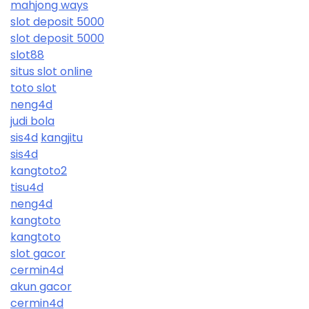
mahjong ways
slot deposit 5000
slot deposit 5000
slot88
situs slot online
toto slot
neng4d
judi bola
sis4d
kangjitu
sis4d
kangtoto2
tisu4d
neng4d
kangtoto
kangtoto
slot gacor
cermin4d
akun gacor
cermin4d