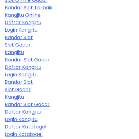
Slot Online Gacor
Bandar Slot Terbaik
Kangjitu Online
Daftar Kangjitu
Login Kangjitu
Bandar Slot
Slot Gacor
Kangjitu
Bandar Slot Gacor
Daftar Kangjitu
Login Kangjitu
Bandar Slot
Slot Gacor
Kangjitu
Bandar Slot Gacor
Daftar Kangjitu
Login Kangjitu
Daftar Katatogel
Login Katatogel