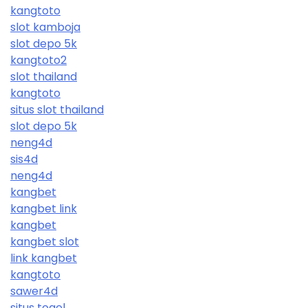
kangtoto
slot kamboja
slot depo 5k
kangtoto2
slot thailand
kangtoto
situs slot thailand
slot depo 5k
neng4d
sis4d
neng4d
kangbet
kangbet link
kangbet
kangbet slot
link kangbet
kangtoto
sawer4d
situs togel