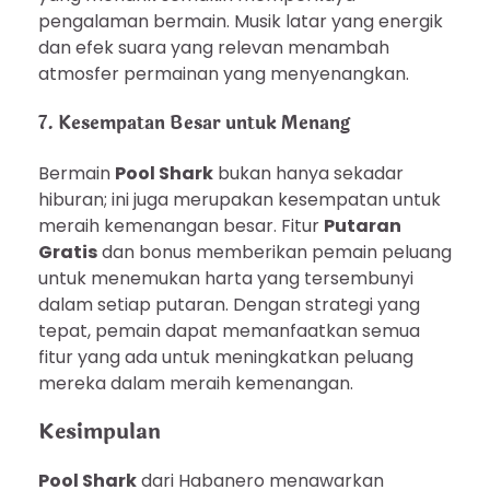
pengalaman bermain. Musik latar yang energik
dan efek suara yang relevan menambah
atmosfer permainan yang menyenangkan.
7. Kesempatan Besar untuk Menang
Bermain
Pool Shark
bukan hanya sekadar
hiburan; ini juga merupakan kesempatan untuk
meraih kemenangan besar. Fitur
Putaran
Gratis
dan bonus memberikan pemain peluang
untuk menemukan harta yang tersembunyi
dalam setiap putaran. Dengan strategi yang
tepat, pemain dapat memanfaatkan semua
fitur yang ada untuk meningkatkan peluang
mereka dalam meraih kemenangan.
Kesimpulan
Pool Shark
dari Habanero menawarkan