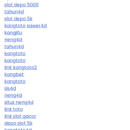
slot depo 5000
tahun4d
slot depo 5k
kangtoto
sawer4d
kangjitu
neng4d
tahun4d
kangtoto
kangtoto
link kangtoto2
kangbet
kangtoto
sis4d
neng4d
situs neng4d
link toto
link slot gacor
depo slot 5k