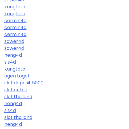
kangtoto
kangtoto
cermin4d
cermin4d
cermin4d
sawer4d
sawer4d
neng4d
sis4d
kangtoto
agen togel
slot deposit 5000
slot online
slot thailand
neng4d
sis4d
slot thailand
neng4d