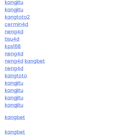
kangjitu
kangjitu
kangtoto2
cermin4d
neng4d
tisu4d
kps168
neng4d
neng4d
kangbet
neng4d
kangtoto
kangjitu
kangjitu
kangjitu
kangjitu
kangbet
kangbet