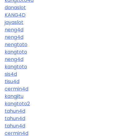
kangtoto4d
danaslot
KANG4D
jayaslot
neng4d
neng4d
nengtoto
kangtoto
neng4d
kangtoto
sis4d
tisu4d
cermin4d
kangjitu
kangtoto2
tahun4d
tahun4d
tahun4d
cermin4d