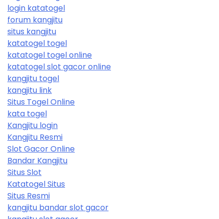
login katatogel
forum kangjitu
situs kangjitu
katatogel togel
katatogel togel online
katatogel slot gacor online
kangjitu togel
kangjitu link
Situs Togel Online
kata togel
Kangjitu login
Kangjitu Resmi
Slot Gacor Online
Bandar Kangjitu
Situs Slot
Katatogel Situs
Situs Resmi
kangjitu bandar slot gacor