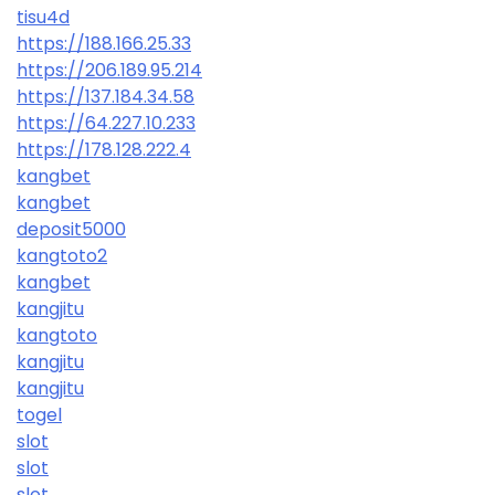
tisu4d
https://188.166.25.33
https://206.189.95.214
https://137.184.34.58
https://64.227.10.233
https://178.128.222.4
kangbet
kangbet
deposit5000
kangtoto2
kangbet
kangjitu
kangtoto
kangjitu
kangjitu
togel
slot
slot
slot