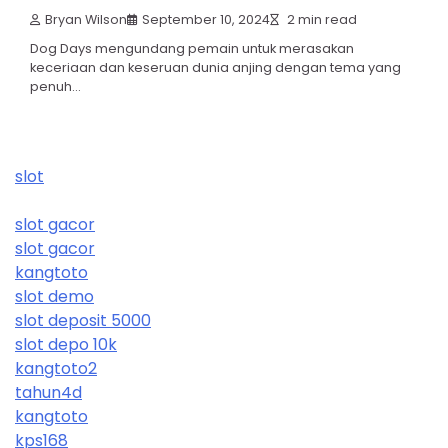
Bryan Wilson
September 10, 2024
2 min read
Dog Days mengundang pemain untuk merasakan
keceriaan dan keseruan dunia anjing dengan tema yang
penuh…
slot
slot gacor
slot gacor
kangtoto
slot demo
slot deposit 5000
slot depo 10k
kangtoto2
tahun4d
kangtoto
kps168