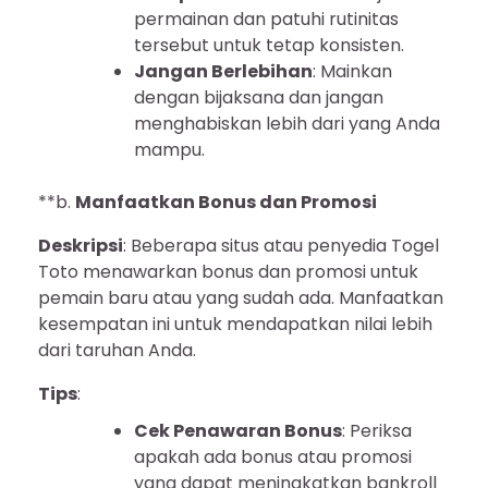
permainan dan patuhi rutinitas
tersebut untuk tetap konsisten.
Jangan Berlebihan
: Mainkan
dengan bijaksana dan jangan
menghabiskan lebih dari yang Anda
mampu.
**b.
Manfaatkan Bonus dan Promosi
Deskripsi
: Beberapa situs atau penyedia Togel
Toto menawarkan bonus dan promosi untuk
pemain baru atau yang sudah ada. Manfaatkan
kesempatan ini untuk mendapatkan nilai lebih
dari taruhan Anda.
Tips
:
Cek Penawaran Bonus
: Periksa
apakah ada bonus atau promosi
yang dapat meningkatkan bankroll