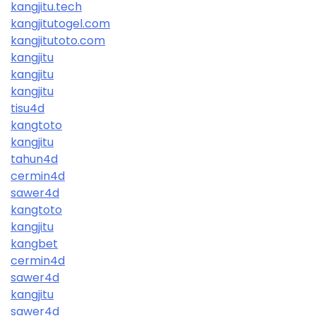
kangjitu.tech
kangjitutogel.com
kangjitutoto.com
kangjitu
kangjitu
kangjitu
tisu4d
kangtoto
kangjitu
tahun4d
cermin4d
sawer4d
kangtoto
kangjitu
kangbet
cermin4d
sawer4d
kangjitu
sawer4d