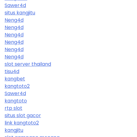
Sawer4d
situs kangjitu
Neng4d
Neng4d
Neng4d
Neng4d
Neng4d
Neng4d
slot server thailand
tisu4d
kangbet
kangtoto2
Sawer4d
kangtoto
rtp slot
situs slot gacor
link kangtoto2
kangjitu