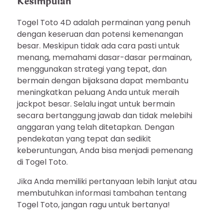
Kesimpulan
Togel Toto 4D adalah permainan yang penuh
dengan keseruan dan potensi kemenangan
besar. Meskipun tidak ada cara pasti untuk
menang, memahami dasar-dasar permainan,
menggunakan strategi yang tepat, dan
bermain dengan bijaksana dapat membantu
meningkatkan peluang Anda untuk meraih
jackpot besar. Selalu ingat untuk bermain
secara bertanggung jawab dan tidak melebihi
anggaran yang telah ditetapkan. Dengan
pendekatan yang tepat dan sedikit
keberuntungan, Anda bisa menjadi pemenang
di Togel Toto.
Jika Anda memiliki pertanyaan lebih lanjut atau
membutuhkan informasi tambahan tentang
Togel Toto, jangan ragu untuk bertanya!