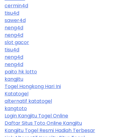
cermin4d
tisu4d
sawer4d
neng4d
neng4d
slot gacor
tisu4d
neng4d
neng4d
paito hk lotto
kangjitu
Togel Hongkong Hari Ini
Katatogel
alternatif katatogel
kangtoto
Login Kangjitu Togel Online
Daftar Situs Toto Online Kangjitu
Kangjitu Togel Resmi Hadiah Terbesar