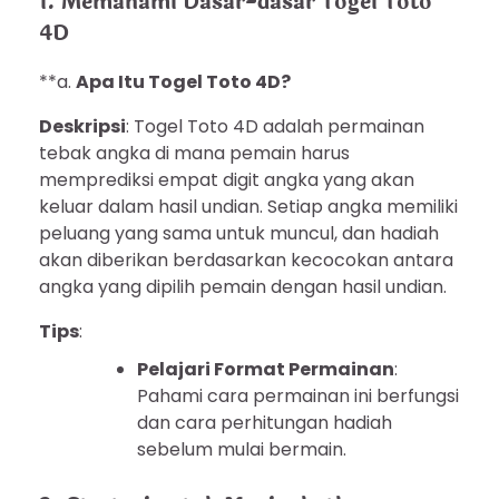
1.
Memahami Dasar-dasar Togel Toto
4D
**a.
Apa Itu Togel Toto 4D?
Deskripsi
: Togel Toto 4D adalah permainan
tebak angka di mana pemain harus
memprediksi empat digit angka yang akan
keluar dalam hasil undian. Setiap angka memiliki
peluang yang sama untuk muncul, dan hadiah
akan diberikan berdasarkan kecocokan antara
angka yang dipilih pemain dengan hasil undian.
Tips
:
Pelajari Format Permainan
:
Pahami cara permainan ini berfungsi
dan cara perhitungan hadiah
sebelum mulai bermain.