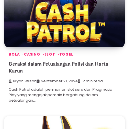
BOLA
CASINO
SLOT
TOGEL
Beraksi dalam Petualangan Polisi dan Harta
Karun
Bryan Wilson
September 21, 2024
2 min read
Cash Patrol adalah permainan slot seru dari Pragmatic
Play yang mengajak pemain bergabung dalam
petualangan…