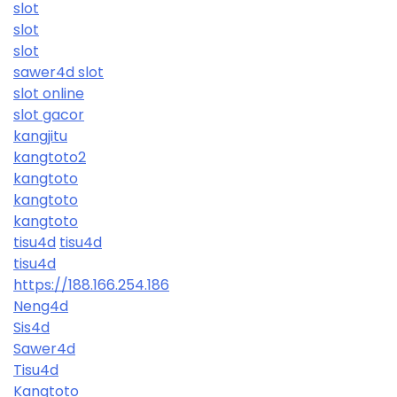
slot
slot
slot
sawer4d slot
slot online
slot gacor
kangjitu
kangtoto2
kangtoto
kangtoto
kangtoto
tisu4d
tisu4d
tisu4d
https://188.166.254.186
Neng4d
Sis4d
Sawer4d
Tisu4d
Kangtoto