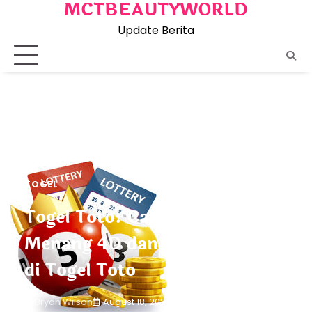
MCTBEAUTYWORLD
Skip
to
Update Berita
content
TOGEL
Togel Toto: Cara Mudah
Menang 4D dan Jackpot Besar
di Togel Toto
Bryan Wilson
August 18, 2024