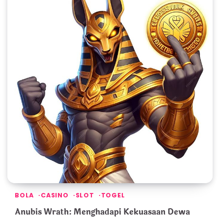
BOLA
CASINO
SLOT
TOGEL
Anubis Wrath: Menghadapi Kekuasaan Dewa