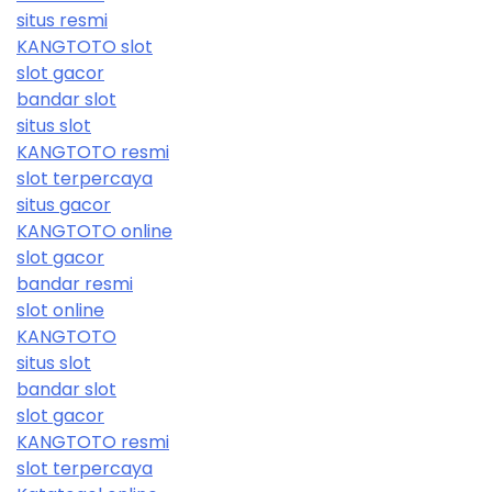
situs resmi
KANGTOTO slot
slot gacor
bandar slot
situs slot
KANGTOTO resmi
slot terpercaya
situs gacor
KANGTOTO online
slot gacor
bandar resmi
slot online
KANGTOTO
situs slot
bandar slot
slot gacor
KANGTOTO resmi
slot terpercaya