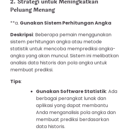
2.
Strategi untuk Meningkatkan
Peluang Menang
**a.
Gunakan Sistem Perhitungan Angka
Deskripsi
: Beberapa pemain menggunakan
sistem perhitungan angka atau metode
statistik untuk mencoba memprediksi angka-
angka yang akan muncul. Sistem ini melibatkan
analisis data historis dan pola angka untuk
membuat prediksi.
Tips
:
Gunakan Software Statistik
: Ada
berbagai perangkat lunak dan
aplikasi yang dapat membantu
Anda menganalisis pola angka dan
membuat prediksi berdasarkan
data historis.