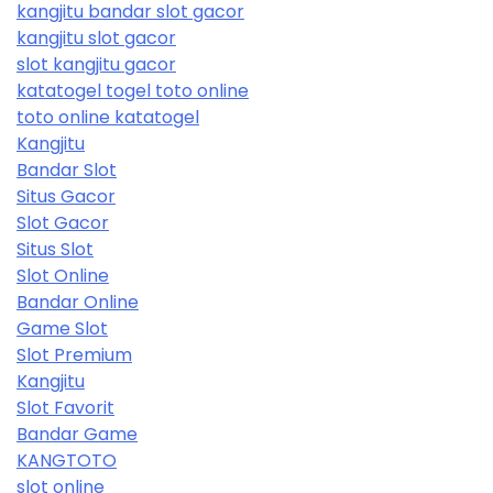
kangjitu bandar slot gacor
kangjitu slot gacor
slot kangjitu gacor
katatogel togel toto online
toto online katatogel
Kangjitu
Bandar Slot
Situs Gacor
Slot Gacor
Situs Slot
Slot Online
Bandar Online
Game Slot
Slot Premium
Kangjitu
Slot Favorit
Bandar Game
KANGTOTO
slot online