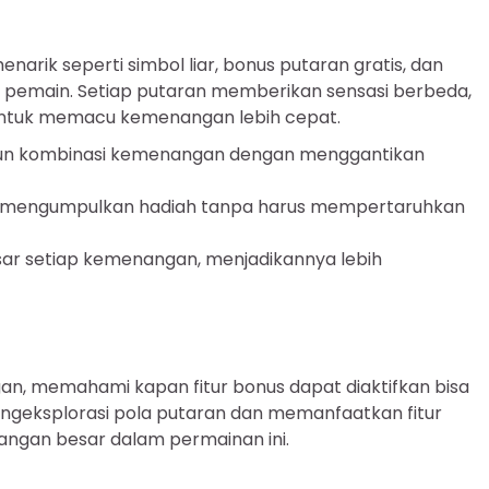
narik seperti simbol liar, bonus putaran gratis, dan
emain. Setiap putaran memberikan sensasi berbeda,
untuk memacu kemenangan lebih cepat.
n kombinasi kemenangan dengan menggantikan
mengumpulkan hadiah tanpa harus mempertaruhkan
 setiap kemenangan, menjadikannya lebih
n, memahami kapan fitur bonus dapat diaktifkan bisa
ngeksplorasi pola putaran dan memanfaatkan fitur
ngan besar dalam permainan ini.