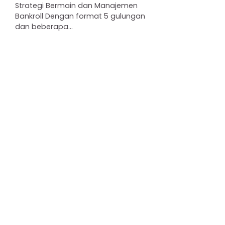
Strategi Bermain dan Manajemen
Bankroll Dengan format 5 gulungan
dan beberapa…