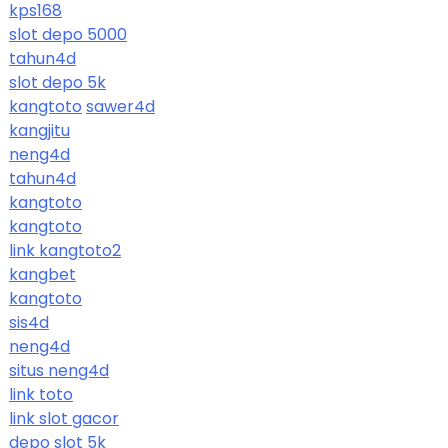
kps168
slot depo 5000
tahun4d
slot depo 5k
kangtoto
sawer4d
kangjitu
neng4d
tahun4d
kangtoto
kangtoto
link kangtoto2
kangbet
kangtoto
sis4d
neng4d
situs neng4d
link toto
link slot gacor
depo slot 5k