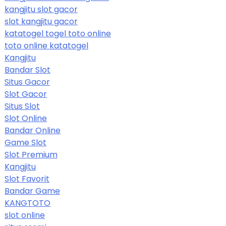
kangjitu slot gacor
slot kangjitu gacor
katatogel togel toto online
toto online katatogel
Kangjitu
Bandar Slot
Situs Gacor
Slot Gacor
Situs Slot
Slot Online
Bandar Online
Game Slot
Slot Premium
Kangjitu
Slot Favorit
Bandar Game
KANGTOTO
slot online