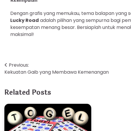
Kesimpulan
Dengan grafis yang memukau, tema balapan yang ser
Lucky Road
adalah pilihan yang sempurna bagi pem
kesempatan menang besar. Bersiaplah untuk menak
maksimal!
Post
Previous:
Kekuatan Gaib yang Membawa Kemenangan
navigation
Related Posts