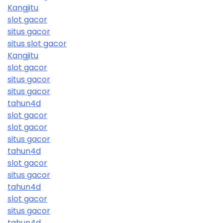
Kangjitu
slot gacor
situs gacor
situs slot gacor
Kangjitu
slot gacor
situs gacor
situs gacor
tahun4d
slot gacor
slot gacor
situs gacor
tahun4d
slot gacor
situs gacor
tahun4d
slot gacor
situs gacor
tahun4d