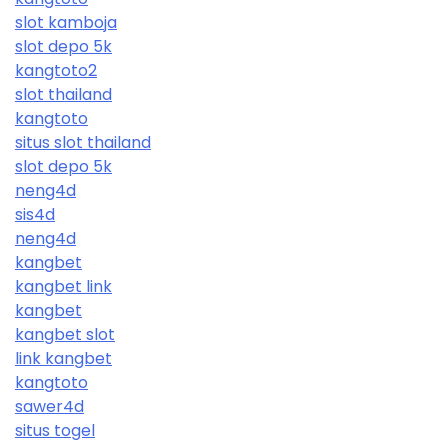
slot kamboja
slot depo 5k
kangtoto2
slot thailand
kangtoto
situs slot thailand
slot depo 5k
neng4d
sis4d
neng4d
kangbet
kangbet link
kangbet
kangbet slot
link kangbet
kangtoto
sawer4d
situs togel