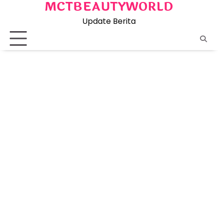
MCTBEAUTYWORLD
Skip
to
Update Berita
content
SLOT
KANGBET: Situs Slot Gacor
2025 & Link Alternatif Mudah
Akses
Bryan Wilson
June 11, 2025