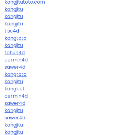
kangjitutoto.com
kangjitu
kangjitu
kangjitu
tisu4d
kangtoto
kangjitu
tahun4d
cermin4d
sawer4d
kangtoto
kangjitu
kangbet
cermin4d
sawer4d
kangjitu
sawer4d
kangjitu
kangjitu