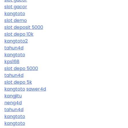
slot gacor
kangtoto
slot demo
slot deposit 5000
slot depo 10k
kangtoto2
tahun4d
kangtoto
kps168
slot depo 5000
tahun4d
slot depo 5k
kangtoto
sawer4d
kangjitu
neng4d
tahun4d
kangtoto
kangtoto