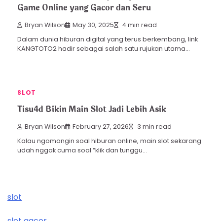
Game Online yang Gacor dan Seru
Bryan Wilson
May 30, 2025
4 min read
Dalam dunia hiburan digital yang terus berkembang, link
KANGTOTO2 hadir sebagai salah satu rujukan utama…
SLOT
Tisu4d Bikin Main Slot Jadi Lebih Asik
Bryan Wilson
February 27, 2026
3 min read
Kalau ngomongin soal hiburan online, main slot sekarang
udah nggak cuma soal “klik dan tunggu…
slot
slot gacor