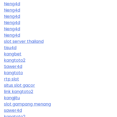
Neng4d
Neng4d
Neng4d
Neng4d
Neng4d
Neng4d
slot server thailand
tisu4d
kangbet
kangtoto2
Sawer4d
kangtoto
rtp slot
situs slot gacor
link kangtoto2
kangjitu
slot gampang menang
sawer4d
kangtoto2