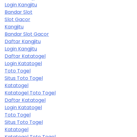
Login Kangjitu
Bandar Slot
Slot Gacor
Kangjitu
Bandar Slot Gacor
Daftar Kangjitu
Login Kangjitu
Daftar Katatogel
Login Katatogel
Toto Togel
Situs Toto Togel
Katatogel
Katatogel Toto Togel
Daftar Katatogel
Login Katatogel
Toto Togel
Situs Toto Togel
Katatogel
Katatogel Toto Togel