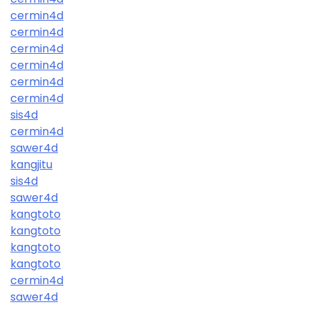
cermin4d
cermin4d
cermin4d
cermin4d
cermin4d
cermin4d
sis4d
cermin4d
sawer4d
kangjitu
sis4d
sawer4d
kangtoto
kangtoto
kangtoto
kangtoto
cermin4d
sawer4d