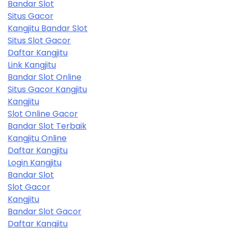
Bandar Slot
Situs Gacor
Kangjitu Bandar Slot
Situs Slot Gacor
Daftar Kangjitu
Link Kangjitu
Bandar Slot Online
Situs Gacor Kangjitu
Kangjitu
Slot Online Gacor
Bandar Slot Terbaik
Kangjitu Online
Daftar Kangjitu
Login Kangjitu
Bandar Slot
Slot Gacor
Kangjitu
Bandar Slot Gacor
Daftar Kangjitu