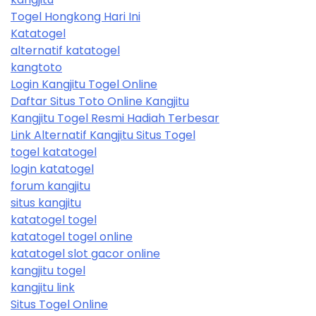
Togel Hongkong Hari Ini
Katatogel
alternatif katatogel
kangtoto
Login Kangjitu Togel Online
Daftar Situs Toto Online Kangjitu
Kangjitu Togel Resmi Hadiah Terbesar
Link Alternatif Kangjitu Situs Togel
togel katatogel
login katatogel
forum kangjitu
situs kangjitu
katatogel togel
katatogel togel online
katatogel slot gacor online
kangjitu togel
kangjitu link
Situs Togel Online