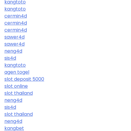
kangtoto
kangtoto
cermin4d
cermin4d
cermin4d
sawer4d
sawer4d
neng4d
sis4d
kangtoto
agen togel
slot deposit 5000
slot online
slot thailand
neng4d
sis4d
slot thailand
neng4d
kangbet