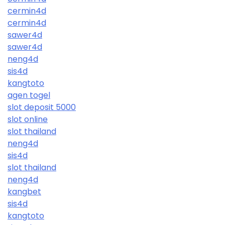
cermin4d
cermin4d
sawer4d
sawer4d
neng4d
sis4d
kangtoto
agen togel
slot deposit 5000
slot online
slot thailand
neng4d
sis4d
slot thailand
neng4d
kangbet
sis4d
kangtoto