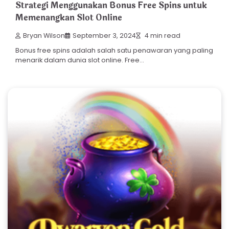
Strategi Menggunakan Bonus Free Spins untuk
Memenangkan Slot Online
Bryan Wilson
September 3, 2024
4 min read
Bonus free spins adalah salah satu penawaran yang paling
menarik dalam dunia slot online. Free…