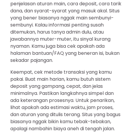
penjelasan aturan main, cara deposit, cara tarik
dana, dan syarat-syarat yang masuk akal. Situs
yang bener biasanya nggak main sembunyi-
sembunyi. Kalau informasi penting susah
ditemukan, harus tanya admin dulu, atau
jawabannya muter-muter, itu sinyal kurang
nyaman. Kamu juga bisa cek apakah ada
halaman bantuan/FAQ yang beneran isi, bukan
sekadar pajangan.
Keempat, cek metode transaksi yang kamu
pakai. Buat main harian, kamu butuh sistem
deposit yang gampang, cepat, dan jelas
minimalnya. Pastikan langkahnya simpel dan
ada keterangan prosesnya. Untuk penarikan,
lihat apakah ada estimasi waktu, jam proses,
dan aturan yang ditulis terang. Situs yang bagus
biasanya nggak bikin kamu tebak-tebakan,
apalagi nambahin biaya aneh di tengah jalan.