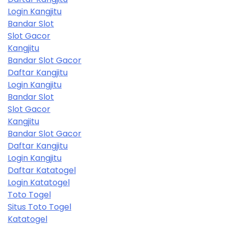
Login Kangjitu
Bandar Slot
Slot Gacor
Kangjitu
Bandar Slot Gacor
Daftar Kangjitu
Login Kangjitu
Bandar Slot
Slot Gacor
Kangjitu
Bandar Slot Gacor
Daftar Kangjitu
Login Kangjitu
Daftar Katatogel
Login Katatogel
Toto Togel
Situs Toto Togel
Katatogel