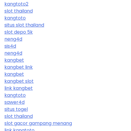
kangtoto2
slot thailand
kangtoto
situs slot thailand
slot depo 5k
neng4d
sis4d
neng4d
kangbet
kangbet link
kangbet
kangbet slot
link kangbet
kangtoto
sawer4d
situs togel
slot thailand
slot gacor gampang menang
link kangtoto