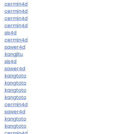
cermin4d
cermin4d
cermin4d
cermin4d
sis4d
cermin4d
sawer4d
kangjitu
sis4d
sawer4d
kangtoto
kangtoto
kangtoto
kangtoto
cermin4d
sawer4d
kangtoto
kangtoto
cermin4d