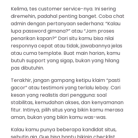
Kelima, tes customer service-nya. Ini sering
diremehin, padahal penting banget. Coba chat
admin dengan pertanyaan sederhana: “Kalau
lupa password gimana?” atau “Jam proses
penarikan kapan?” Dari situ kamu bisa nilai
responnya cepat atau tidak, jawabannya jelas
atau cuma template. Buat main harian, kamu
butuh support yang sigap, bukan yang hilang
pas dibutuhin.
Terakhir, jangan gampang ketipu klaim “pasti
gacor” atau testimoni yang terlalu lebay. Cari
kesan yang realistis dari pengguna: soal
stabilitas, kemudahan akses, dan kenyamanan
fitur. Intinya, pilih situs yang bikin kamu merasa
aman, bukan yang bikin kamu was-was.
Kalau kamu punya beberapa kandidat situs,
sebutin aja. Gue bisa bantu bikinin checklist