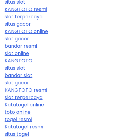
situs slot
KANGTOTO resmi
slot terpercaya
situs gacor
KANGTOTO online
slot gacor
bandar resmi
slot online
KANGTOTO
situs slot
bandar slot
slot gacor
KANGTOTO resmi
slot terpercaya
Katatogel online
toto online
togel resmi
Katatogel resmi
situs togel