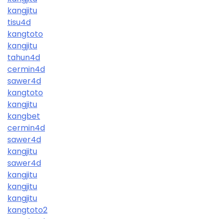
kangjitu
tisu4d
kangtoto
kangjitu
tahun4d
cermin4d
sawer4d
kangtoto
kangjitu
kangbet
cermin4d
sawer4d
kangjitu
sawer4d
kangjitu
kangjitu
kangjitu
kangtoto2