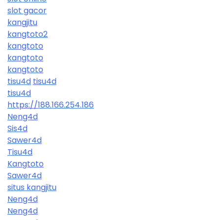
slot gacor
kangjitu
kangtoto2
kangtoto
kangtoto
kangtoto
tisu4d
tisu4d
tisu4d
https://188.166.254.186
Neng4d
Sis4d
Sawer4d
Tisu4d
Kangtoto
Sawer4d
situs kangjitu
Neng4d
Neng4d