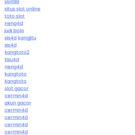
slot88
situs slot online
toto slot
neng4d
judi bola
sis4d
kangjitu
sis4d
kangtoto2
tisu4d
neng4d
kangtoto
kangtoto
slot gacor
cermin4d
akun gacor
cermin4d
cermin4d
cermin4d
cermin4d