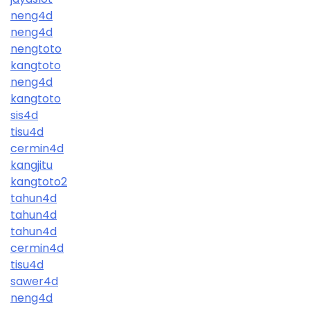
neng4d
neng4d
nengtoto
kangtoto
neng4d
kangtoto
sis4d
tisu4d
cermin4d
kangjitu
kangtoto2
tahun4d
tahun4d
tahun4d
cermin4d
tisu4d
sawer4d
neng4d