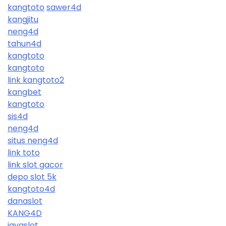
kangtoto
sawer4d
kangjitu
neng4d
tahun4d
kangtoto
kangtoto
link kangtoto2
kangbet
kangtoto
sis4d
neng4d
situs neng4d
link toto
link slot gacor
depo slot 5k
kangtoto4d
danaslot
KANG4D
jayaslot