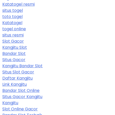
Katatogel resmi
situs togel
toto togel
Katatogel
togel online
situs resmi
Slot Gacor
Kangjitu Slot
Bandar Slot
Situs Gacor
Kangjitu Bandar Slot
Situs Slot Gacor
Daftar Kangjitu
Link Kangjitu
Bandar Slot Online
Situs Gacor Kangjitu
Kangjitu
Slot Online Gacor