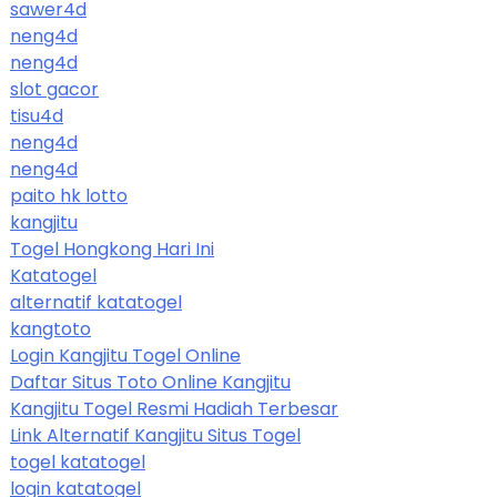
sawer4d
neng4d
neng4d
slot gacor
tisu4d
neng4d
neng4d
paito hk lotto
kangjitu
Togel Hongkong Hari Ini
Katatogel
alternatif katatogel
kangtoto
Login Kangjitu Togel Online
Daftar Situs Toto Online Kangjitu
Kangjitu Togel Resmi Hadiah Terbesar
Link Alternatif Kangjitu Situs Togel
togel katatogel
login katatogel