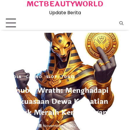
MCTBEAUTYWORLD
Skip
to
Update Berita
content
BOLA
CASINO
SLOT
TOGEL
Anubis Wrath: Menghadapi
Kekuasaan Dewa Kematian
untuk Meraih Kemenangan
Bryan Wilson
November 17, 2024