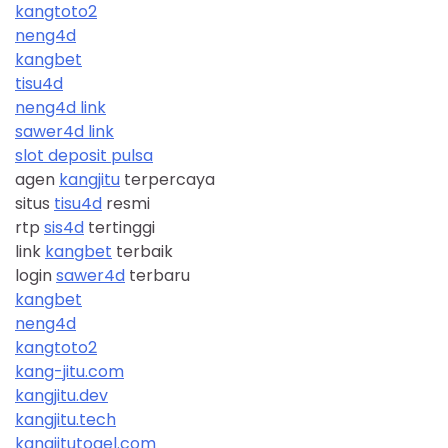
kangtoto2
neng4d
kangbet
tisu4d
neng4d link
sawer4d link
slot deposit pulsa
agen
kangjitu
terpercaya
situs
tisu4d
resmi
rtp
sis4d
tertinggi
link
kangbet
terbaik
login
sawer4d
terbaru
kangbet
neng4d
kangtoto2
kang-jitu.com
kangjitu.dev
kangjitu.tech
kangjitutogel.com