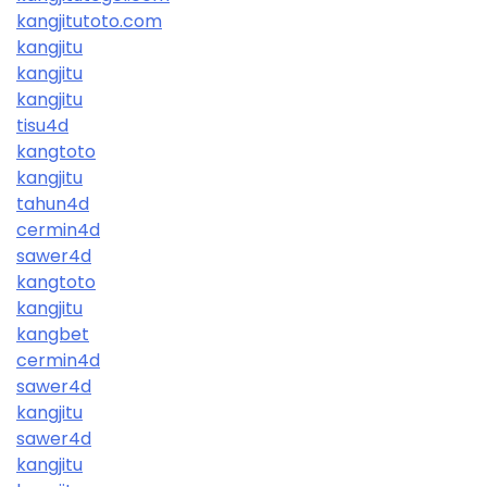
kangjitutoto.com
kangjitu
kangjitu
kangjitu
tisu4d
kangtoto
kangjitu
tahun4d
cermin4d
sawer4d
kangtoto
kangjitu
kangbet
cermin4d
sawer4d
kangjitu
sawer4d
kangjitu