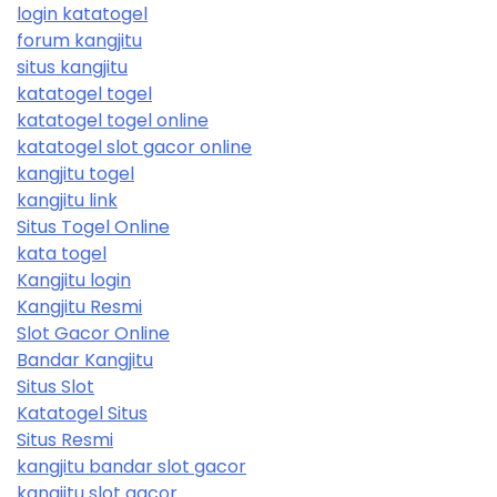
login katatogel
forum kangjitu
situs kangjitu
katatogel togel
katatogel togel online
katatogel slot gacor online
kangjitu togel
kangjitu link
Situs Togel Online
kata togel
Kangjitu login
Kangjitu Resmi
Slot Gacor Online
Bandar Kangjitu
Situs Slot
Katatogel Situs
Situs Resmi
kangjitu bandar slot gacor
kangjitu slot gacor