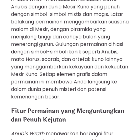
Anubis dengan dunia Mesir Kuno yang penuh
dengan simbol-simbol mistis dan magis. Latar
belakang permainan menggambarkan suasana
malam di Mesir, dengan piramida yang
menjulang tinggi dan cahaya bulan yang
menerangi gurun. Gulungan permainan dihiasi
dengan simbol-simbol ikonik seperti Anubis,
mata Horus, scarab, dan artefak kuno lainnya
yang menggambarkan kekayaan dan kekuatan
Mesir Kuno. Setiap elemen grafis dalam
permainan ini membawa Anda langsung ke
dalam dunia penuh misteri dan potensi
kemenangan besar.
Fitur Permainan yang Menguntungkan
dan Penuh Kejutan
Anubis Wrath
menawarkan berbagai fitur