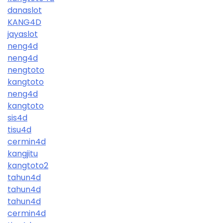
danaslot
KANG4D
jayaslot
neng4d
neng4d
nengtoto
kangtoto
neng4d
kangtoto
sis4d
tisu4d
cermin4d
kangjitu
kangtoto2
tahun4d
tahun4d
tahun4d
cermin4d