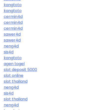
kangtoto
kangtoto
cermin4d
cermin4d
cermin4d
sawer4d
sawer4d
neng4d
sis4d
kangtoto
agen togel
slot deposit 5000
slot online
slot thailand
neng4d
sis4d
slot thailand
neng4d