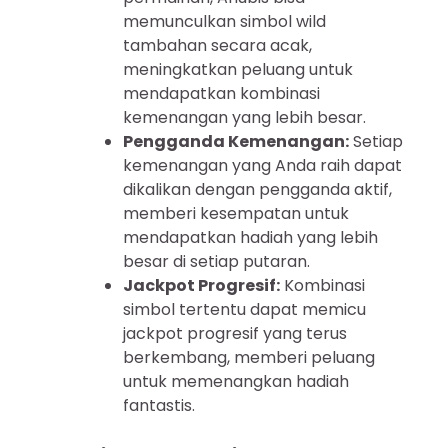
memunculkan simbol wild
tambahan secara acak,
meningkatkan peluang untuk
mendapatkan kombinasi
kemenangan yang lebih besar.
Pengganda Kemenangan:
Setiap
kemenangan yang Anda raih dapat
dikalikan dengan pengganda aktif,
memberi kesempatan untuk
mendapatkan hadiah yang lebih
besar di setiap putaran.
Jackpot Progresif:
Kombinasi
simbol tertentu dapat memicu
jackpot progresif yang terus
berkembang, memberi peluang
untuk memenangkan hadiah
fantastis.